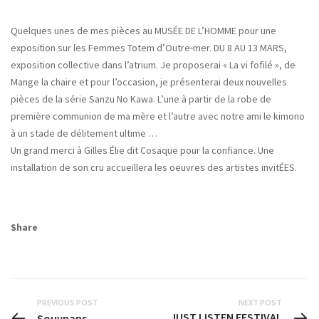
Quelques unes de mes pièces au MUSÉE DE L’HOMME pour une
exposition sur les Femmes Totem d’Outre-mer. DU 8 AU 13 MARS,
exposition collective dans l’atrium. Je proposerai « La vi fofilé », de
Mange la chaire et pour l’occasion, je présenterai deux nouvelles
pièces de la série Sanzu No Kawa. L’une à partir de la robe de
première communion de ma mère et l’autre avec notre ami le kimono
à un stade de délitement ultime …
Un grand merci à Gilles Élie dit Cosaque pour la confiance. Une
installation de son cru accueillera les oeuvres des artistes invitÉES.
Share
PREVIOUS POST
NEXT POST
JUST LISTEN FESTIVAL
Souvnans