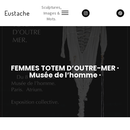
Sculptures,
Eustache
Images &
Mots.
Rools
FEMMES TOTEM D’OUTRE-MER ·
Musée de l’homme ·