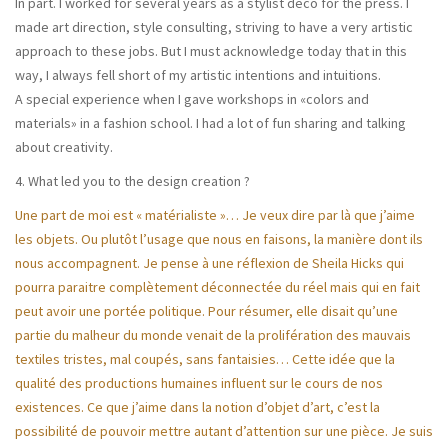
In part. I worked for several years as a stylist deco for the press. I
made art direction, style consulting, striving to have a very artistic
approach to these jobs. But I must acknowledge today that in this
way, I always fell short of my artistic intentions and intuitions.
A special experience when I gave workshops in «colors and
materials» in a fashion school. I had a lot of fun sharing and talking
about creativity.
4. What led you to the design creation ?
Une part de moi est « matérialiste »… Je veux dire par là que j’aime
les objets. Ou plutôt l’usage que nous en faisons, la manière dont ils
nous accompagnent. Je pense à une réflexion de Sheila Hicks qui
pourra paraitre complètement déconnectée du réel mais qui en fait
peut avoir une portée politique. Pour résumer, elle disait qu’une
partie du malheur du monde venait de la prolifération des mauvais
textiles tristes, mal coupés, sans fantaisies… Cette idée que la
qualité des productions humaines influent sur le cours de nos
existences. Ce que j’aime dans la notion d’objet d’art, c’est la
possibilité de pouvoir mettre autant d’attention sur une pièce. Je suis