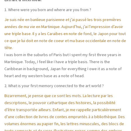
1. Where were you born and where are you from ?
Je suis née en banlieue parisienne et j’ai passé les trois premières
années de ma vie en Martinique. Aujourd’hui, j’ai l’impression d’avoir
une triple base. Il y a les Caraïbes en note de fond, le Japon pour tout
ce que je lui doit en note de coeur et ma base occidentale en note de
tête.
I was born in the suburbs of Paris but I spent my first three years in
Martinique. Today, I feel like I have a triple basis. There is the
Caribbean in background, Japan for everything I owe it as a note of
heart and my western base as a note of head.
2. What is your first memory connected to the art world ?
Bizarrement, je pense que ce sont les mots. La lecture par les
descriptions, le pouvoir cathartique des histoires, la possibilité
d’être transportée ailleurs. Enfant, je me rappelle particulièrement
d’une collection de livres de contes empruntés à a bibliothèque. Des
volumes énormes au papier fin, les lettres minuscules, des blocs de
texte compacts et de rares illustrations noires comme des ombres