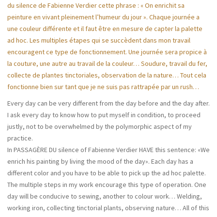
du silence de Fabienne Verdier cette phrase : « On enrichit sa
peinture en vivant pleinement l’humeur du jour ». Chaque journée a
une couleur différente et il faut être en mesure de capter la palette
ad hoc. Les multiples étapes qui se succèdent dans mon travail
encouragent ce type de fonctionnement. Une journée sera propice à
la couture, une autre au travail de la couleur… Soudure, travail du fer,
collecte de plantes tinctoriales, observation de la nature… Tout cela
fonctionne bien sur tant que je ne suis pas rattrapée par un rush…
Every day can be very different from the day before and the day after.
I ask every day to know how to put myself in condition, to proceed
justly, not to be overwhelmed by the polymorphic aspect of my
practice.
In PASSAGÈRE DU silence of Fabienne Verdier HAVE this sentence: «We
enrich his painting by living the mood of the day». Each day has a
different color and you have to be able to pick up the ad hoc palette.
The multiple steps in my work encourage this type of operation. One
day will be conducive to sewing, another to colour work… Welding,
working iron, collecting tinctorial plants, observing nature… All of this