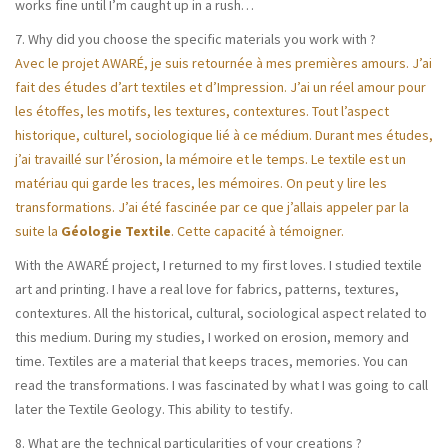
works fine until I’m caught up in a rush…
7. Why did you choose the specific materials you work with ?
Avec le projet AWARÉ, je suis retournée à mes premières amours. J’ai
fait des études d’art textiles et d’Impression. J’ai un réel amour pour
les étoffes, les motifs, les textures, contextures. Tout l’aspect
historique, culturel, sociologique lié à ce médium. Durant mes études,
j’ai travaillé sur l’érosion, la mémoire et le temps. Le textile est un
matériau qui garde les traces, les mémoires. On peut y lire les
transformations. J’ai été fascinée par ce que j’allais appeler par la
suite la
Géologie Textile
. Cette capacité à témoigner.
With the AWARÉ project, I returned to my first loves. I studied textile
art and printing. I have a real love for fabrics, patterns, textures,
contextures. All the historical, cultural, sociological aspect related to
this medium. During my studies, I worked on erosion, memory and
time. Textiles are a material that keeps traces, memories. You can
read the transformations. I was fascinated by what I was going to call
later the Textile Geology. This ability to testify.
8. What are the technical particularities of your creations ?