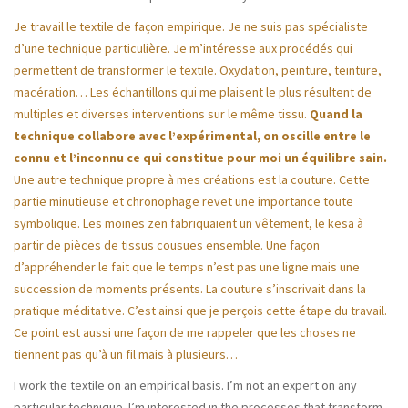
Je travail le textile de façon empirique. Je ne suis pas spécialiste
d’une technique particulière. Je m’intéresse aux procédés qui
permettent de transformer le textile. Oxydation, peinture, teinture,
macération… Les échantillons qui me plaisent le plus résultent de
multiples et diverses interventions sur le même tissu.
Quand la
technique collabore avec l’expérimental, on oscille entre le
connu et l’inconnu ce qui constitue pour moi un équilibre sain.
Une autre technique propre à mes créations est la couture. Cette
partie minutieuse et chronophage revet une importance toute
symbolique. Les moines zen fabriquaient un vêtement, le kesa à
partir de pièces de tissus cousues ensemble. Une façon
d’appréhender le fait que le temps n’est pas une ligne mais une
succession de moments présents. La couture s’inscrivait dans la
pratique méditative. C’est ainsi que je perçois cette étape du travail.
Ce point est aussi une façon de me rappeler que les choses ne
tiennent pas qu’à un fil mais à plusieurs…
I work the textile on an empirical basis. I’m not an expert on any
particular technique. I’m interested in the processes that transform